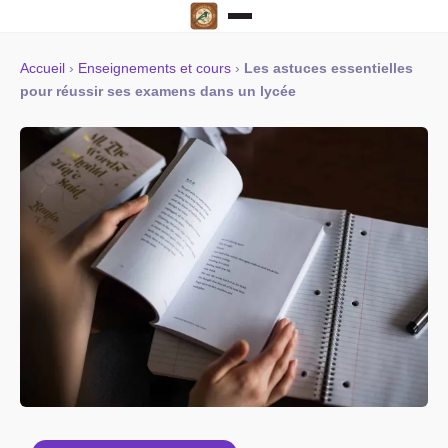
Accueil
›
Enseignements et cours
›
Les astuces essentielles
pour réussir ses examens dans un lycée